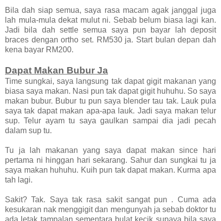
Bila dah siap semua, saya rasa macam agak janggal juga
lah mula-mula dekat mulut ni. Sebab belum biasa lagi kan.
Jadi bila dah settle semua saya pun bayar lah deposit
braces dengan ortho set. RM530 ja. Start bulan depan dah
kena bayar RM200.
Dapat Makan Bubur Ja
Time sungkai, saya langsung tak dapat gigit makanan yang
biasa saya makan. Nasi pun tak dapat gigit huhuhu. So saya
makan bubur. Bubur tu pun saya blender tau tak. Lauk pula
saya tak dapat makan apa-apa lauk. Jadi saya makan telur
sup. Telur ayam tu saya gaulkan sampai dia jadi pecah
dalam sup tu.
Tu ja lah makanan yang saya dapat makan since hari
pertama ni hinggan hari sekarang. Sahur dan sungkai tu ja
saya makan huhuhu. Kuih pun tak dapat makan. Kurma apa
tah lagi.
Sakit? Tak. Saya tak rasa sakit sangat pun . Cuma ada
kesukaran nak menggigit dan mengunyah ja sebab doktor tu
ada letak tampalan sementara bulat kecik supaya bila saya