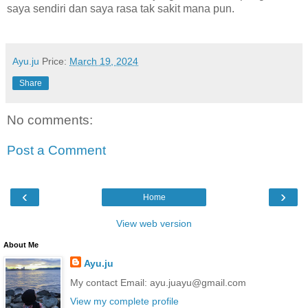
saya sendiri dan saya rasa tak sakit mana pun.
Ayu.ju
Price:
March 19, 2024
Share
No comments:
Post a Comment
‹
›
Home
View web version
About Me
Ayu.ju
My contact Email: ayu.juayu@gmail.com
View my complete profile