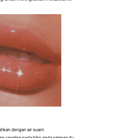
sahkan dengan air suam.
an vaseline pada bibir anda selepas itu.