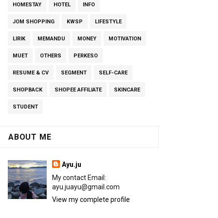
HOMESTAY
HOTEL
INFO
JOM SHOPPING
KWSP
LIFESTYLE
LIRIK
MEMANDU
MONEY
MOTIVATION
MUET
OTHERS
PERKESO
RESUME & CV
SEGMENT
SELF-CARE
SHOPBACK
SHOPEE AFFILIATE
SKINCARE
STUDENT
ABOUT ME
Ayu.ju
My contact Email:
ayu.juayu@gmail.com
View my complete profile