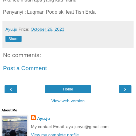
Penyanyi : Luqman Podolski feat Tish Erda
Ayu.ju
Price:
October 26, 2023
Share
No comments:
Post a Comment
‹
›
Home
View web version
About Me
Ayu.ju
My contact Email: ayu.juayu@gmail.com
View my complete profile