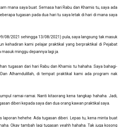
m mana saya buat. Semasa hari Rabu dan Khamis tu, saya ada
berapa tugasan pada dua hari tu saya letak di hari di mana saya
ni (09/08/2021 sehingga 13/08/2021) pula, saya langsung tak masuk
n kehadiran kami pelajar praktikal yang berpraktikal di Pejabat
aya masuk minggu depannya lagi ja.
ihan tugasan dari hari Rabu dan Khamis tu hahaha. Saya bahagi-
 Dan Alhamdulillah, di tempat praktikal kami ada program nak
umpul ramai-ramai. Nanti kitaorang kena tangkap hahaha. Jadi,
tugasan diberi kepada saya dan dua orang kawan praktikal saya.
lis laporan hehehe. Ada tugasan diberi. Lepas tu, kena minta buat
ahaha. Okay tambah lagi tugasan yeahh hahaha. Tak juga kosong