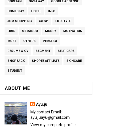
CORETAN
GIVEAWAY
GOOGLE ADSENSE
HOMESTAY
HOTEL
INFO
JOM SHOPPING
KWSP
LIFESTYLE
LIRIK
MEMANDU
MONEY
MOTIVATION
MUET
OTHERS
PERKESO
RESUME & CV
SEGMENT
SELF-CARE
SHOPBACK
SHOPEE AFFILIATE
SKINCARE
STUDENT
ABOUT ME
Ayu.ju
My contact Email:
ayu.juayu@gmail.com
View my complete profile