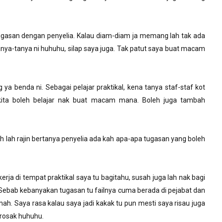
tugasan dengan penyelia. Kalau diam-diam ja memang lah tak ada
nya-tanya ni huhuhu, silap saya juga. Tak patut saya buat macam
ng ya benda ni. Sebagai pelajar praktikal, kena tanya staf-staf kot
 kita boleh belajar nak buat macam mana. Boleh juga tambah
leh lah rajin bertanya penyelia ada kah apa-apa tugasan yang boleh
rja di tempat praktikal saya tu bagitahu, susah juga lah nak bagi
 Sebab kebanyakan tugasan tu failnya cuma berada di pejabat dan
umah. Saya rasa kalau saya jadi kakak tu pun mesti saya risau juga
u rosak huhuhu.