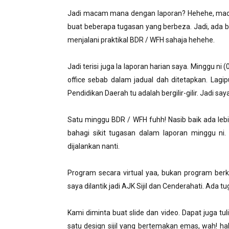
Jadi macam mana dengan laporan? Hehehe, maca
buat beberapa tugasan yang berbeza. Jadi, ada be
menjalani praktikal BDR / WFH sahaja hehehe.
Jadi terisi juga la laporan harian saya. Minggu 
office sebab dalam jadual dah ditetapkan. Lagipu
Pendidikan Daerah tu adalah bergilir-gilir. Jadi s
Satu minggu BDR / WFH fuhh! Nasib baik ada leb
bahagi sikit tugasan dalam laporan minggu ni.
dijalankan nanti.
Program secara virtual yaa, bukan program berk
saya dilantik jadi AJK Sijil dan Cenderahati. Ada 
Kami diminta buat slide dan video. Dapat juga tu
satu design sijil yang bertemakan emas, wah! h