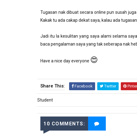
Tugasan nak dibuat secara online pun susah juga
Kakak tu ada cakap dekat saya, kalau ada tugasa
Jadi itu la kesulitan yang saya alami selama say
baca pengalaman saya yang tak seberapa nak heb
😍
Have a nice day everyone
Share This:
Facebook
Twitter
Pinte
Student
10 COMMENTS: