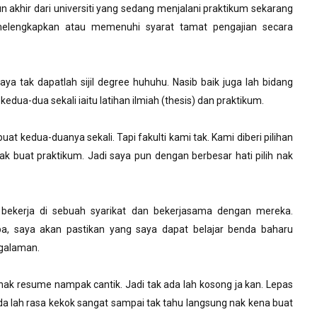
un akhir dari universiti yang sedang menjalani praktikum sekarang
 melengkapkan atau memenuhi syarat tamat pengajian secara
saya tak dapatlah sijil degree huhuhu. Nasib baik juga lah bidang
dua-dua sekali iaitu latihan ilmiah (thesis) dan praktikum.
buat kedua-duanya sekali. Tapi fakulti kami tak. Kami diberi pilihan
ak buat praktikum. Jadi saya pun dengan berbesar hati pilih nak
bekerja di sebuah syarikat dan bekerjasama dengan mereka.
a, saya akan pastikan yang saya dapat belajar benda baharu
ngalaman.
nak resume nampak cantik. Jadi tak ada lah kosong ja kan. Lepas
 ada lah rasa kekok sangat sampai tak tahu langsung nak kena buat