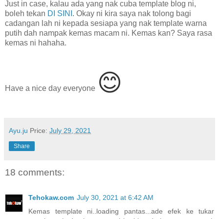
Just in case, kalau ada yang nak cuba template blog ni,
boleh tekan
DI SINI
. Okay ni kira saya nak tolong bagi
cadangan lah ni kepada sesiapa yang nak template warna
putih dah nampak kemas macam ni. Kemas kan? Saya rasa
kemas ni hahaha.
😊
Have a nice day everyone
Ayu.ju
Price:
July 29, 2021
Share
18 comments:
Tehokaw.com
July 30, 2021 at 6:42 AM
Kemas template ni..loading pantas...ade efek ke tukar