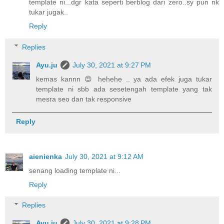
template ni...dgr kata seperti berblog dari zero..sy pun nk
tukar jugak..
Reply
Replies
Ayu.ju
July 30, 2021 at 9:27 PM
kemas kannn 😍 hehehe .. ya ada efek juga tukar
template ni sbb ada sesetengah template yang tak
mesra seo dan tak responsive
Reply
aienienka
July 30, 2021 at 9:12 AM
senang loading template ni...
Reply
Replies
Ayu.ju
July 30, 2021 at 9:28 PM